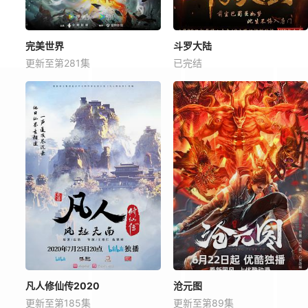
完美世界
斗罗大陆
更新至第281集
已完结
凡人修仙传2020
沧元图
更新至第185集
更新至第89集