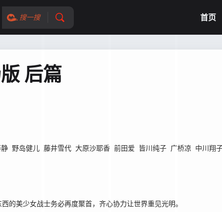
首页
搜一搜
场版 后篇
藤静
野岛健儿
藤井雪代
大原沙耶香
前田爱
皆川纯子
广桥凉
中川翔
西的美少女战士务必再度聚首，齐心协力让世界重见光明。