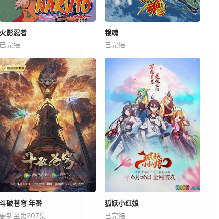
火影忍者
银魂
已完结
已完结
斗破苍穹 年番
狐妖小红娘
更新至第207集
已完结