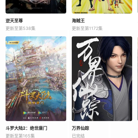
逆天至尊
海贼王
更新至第538集
更新至第1172集
斗罗大陆2：绝世唐门
万界仙踪
更新至第165集
已完结