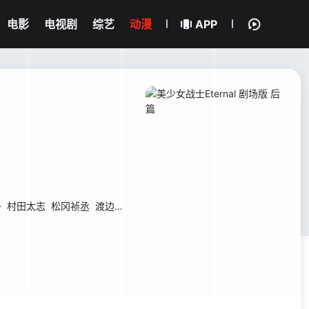
电影
电视剧
综艺
动漫
APP
子
村田太志
松冈祯丞
渡边直美
菜菜绪