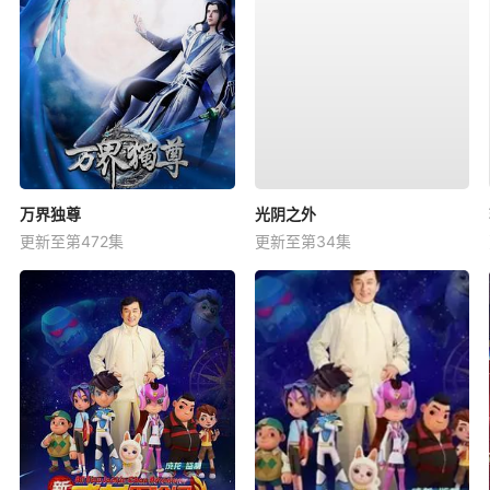
万界独尊
光阴之外
更新至第472集
更新至第34集