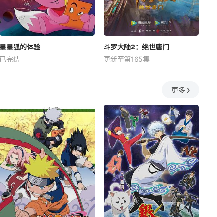
星星狐的体验
斗罗大陆2：绝世唐门
已完结
更新至第165集
更多