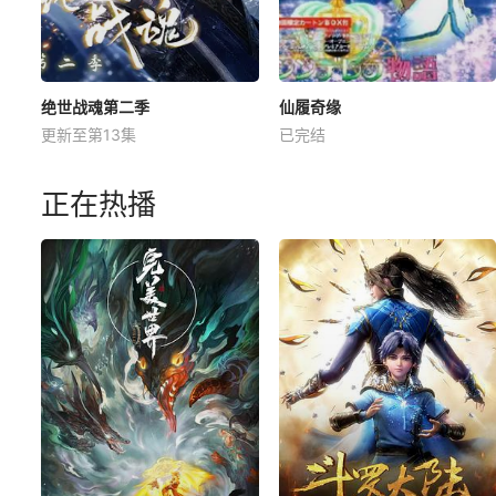
绝世战魂第二季
仙履奇缘
更新至第13集
已完结
正在热播