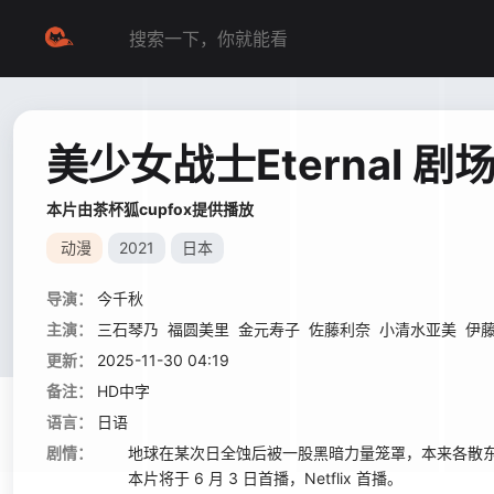
美少女战士Eternal 剧
本片由茶杯狐cupfox提供播放
动漫
2021
日本
导演：
今千秋
主演：
三石琴乃
福圆美里
金元寿子
佐藤利奈
小清水亚美
伊
更新：
2025-11-30 04:19
备注：
HD中字
语言：
日语
剧情：
地球在某次日全蚀后被一股黑暗力量笼罩，本来各散东
本片将于 6 月 3 日首播，Netflix 首播。