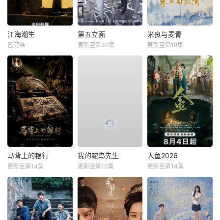
江海潮生
第五立面
米良与麦青
已完结
更新至第30集
更新至第18集
马背上的银行
我的鸵鸟先生
人鱼2026
更新至第14集
更新至第10集
更新至第14集