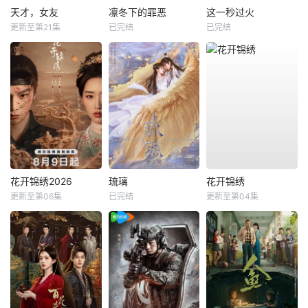
天才，女友
凛冬下的罪恶
这一秒过火
更新至第21集
已完结
已完结
花开锦绣2026
琉璃
花开锦绣
更新至第06集
已完结
更新至第04集