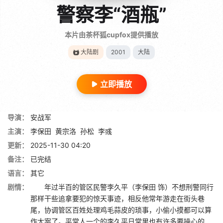
警察李“酒瓶”
本片由茶杯狐cupfox提供播放
大陆剧
2001
大陆
立即播放
导演：
安战军
主演：
李保田
黄宗洛
孙松
李彧
更新：
2025-11-30 04:20
备注：
已完结
语言：
其它
剧情：
年过半百的管区民警李久平（李保田 饰）不想刑警同行
那样干些追拿要犯的惊天事迹，相反他常年游走在街头巷
尾，协调管区百姓处理鸡毛蒜皮的琐事，小偷小摸都可以算
作大案了。平常人一个的李久平日常里也有许多要操心的