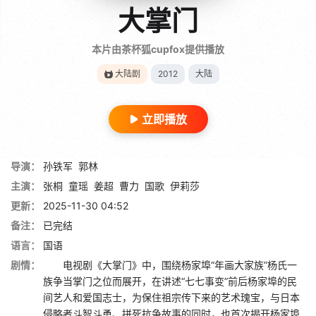
大掌门
本片由茶杯狐cupfox提供播放
大陆剧
2012
大陆
立即播放
导演：
孙铁军
郭林
主演：
张桐
童瑶
姜超
曹力
国歌
伊莉莎
更新：
2025-11-30 04:52
备注：
已完结
语言：
国语
剧情：
电视剧《大掌门》中，围绕杨家埠“年画大家族”杨氏一
族争当掌门之位而展开，在讲述“七七事变”前后杨家埠的民
间艺人和爱国志士，为保住祖宗传下来的艺术瑰宝，与日本
侵略者斗智斗勇、拼死抗争故事的同时，也首次揭开杨家埠