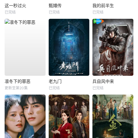
这一秒过火
甄嬛传
我的前半生
已完结
已完结
已完结
凛冬下的罪恶
老九门
兵自风中来
更新至第20集
已完结
已完结