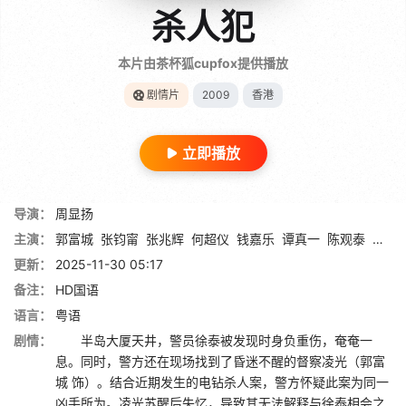
杀人犯
本片由茶杯狐cupfox提供播放
剧情片
2009
香港
立即播放
导演：
周显扬
主演：
郭富城
张钧甯
张兆辉
何超仪
钱嘉乐
谭真一
陈观泰
黄又
更新：
2025-11-30 05:17
备注：
HD国语
语言：
粤语
剧情：
半岛大厦天井，警员徐泰被发现时身负重伤，奄奄一
息。同时，警方还在现场找到了昏迷不醒的督察凌光（郭富
城 饰）。结合近期发生的电钻杀人案，警方怀疑此案为同一
凶手所为。凌光苏醒后失忆，导致其无法解释与徐泰相会之