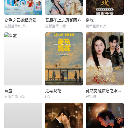
夏色之云掀起恋爱与风暴
吾凰在上之凤御四方
南戏
更新至第05集
更新至第10集
更新至第15集
盲盒
走马观花
竟然觉醒信息之眼，我转身进入反派大营
更新至第14集
HD
已完结