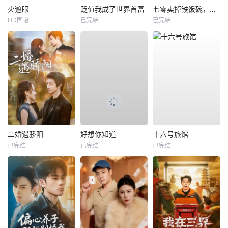
火遮眼
贬值我成了世界首富
七零卖掉铁饭碗，囤满空间下乡去
HD国语
已完结
已完结
二婚遇骄阳
好想你知道
十六号旅馆
已完结
已完结
已完结