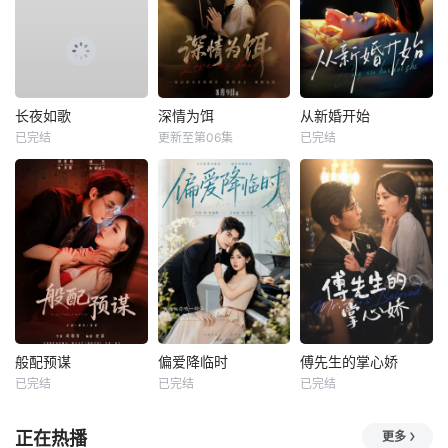
长夜如歌
深情为饵
从新婚开始
已完结
更新至第06集
已完结
般配预谋
偏爱降临时
傅先生的掌心娇
已完结
已完结
已完结
正在热播
更多