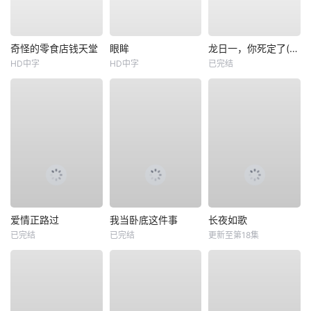
奇怪的零食店钱天堂
眼眸
龙日一，你死定了(短剧)
HD中字
HD中字
已完结
爱情正路过
我当卧底这件事
长夜如歌
已完结
已完结
更新至第18集