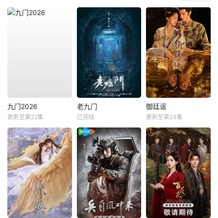
九门2026
老九门
御廷谣
更新至第22集
已完结
更新至第24集