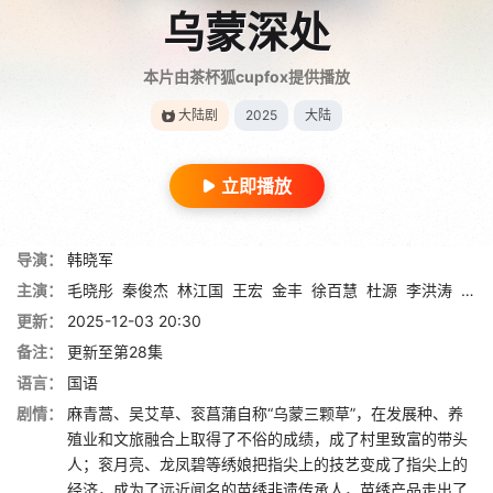
乌蒙深处
本片由茶杯狐cupfox提供播放
大陆剧
2025
大陆
立即播放
导演：
韩晓军
主演：
毛晓彤
秦俊杰
林江国
王宏
金丰
徐百慧
杜源
李洪涛
赵淑
更新：
2025-12-03 20:30
备注：
更新至第28集
语言：
国语
剧情：
麻青蒿、吴艾草、衮菖蒲自称“乌蒙三颗草”，在发展种、养
殖业和文旅融合上取得了不俗的成绩，成了村里致富的带头
人；衮月亮、龙凤碧等绣娘把指尖上的技艺变成了指尖上的
经济，成为了远近闻名的苗绣非遗传承人，苗绣产品走出了