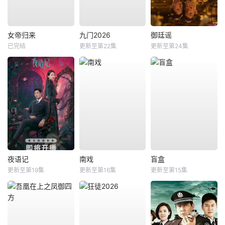
女帝归来
九门2026
御廷谣
已完结
更新至第22集
更新至第24集
夜语记
南戏
盲盒
更新至第19集
更新至第16集
更新至第15集