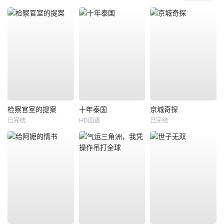
检察官室的提案
十年泰国
京城奇探
已完结
HD国语
已完结