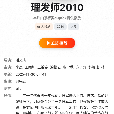
理发师2010
本片由茶杯狐cupfox提供播放
大陆剧
2010
大陆
立即播放
导演：
潘文杰
主演：
李晨
王丽坤
王绘春
涂松岩
廖学秋
方子哥
舒耀瑄
林栋甫
更新：
2025-11-30 04:41
备注：
已完结
语言：
国语
剧情：
三十年代末四十年代初，日军侵占上海。技艺高超的理
发师陆平，因意外杀死了一名日本军官，只好逃难到江南古
镇，投靠师傅的师兄宋丰年。 宋丰年的女儿宋嘉仪和陆
平一见钟情。在那个战火纷飞的年代，两人纯洁的爱情在战