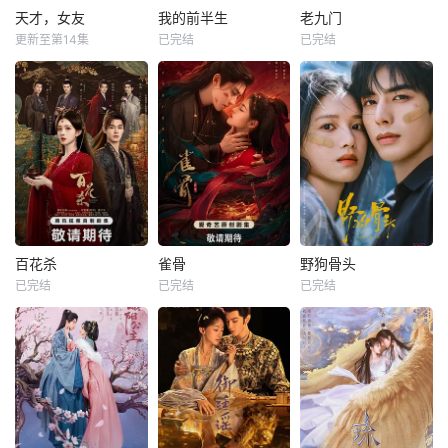
天才，女友
我的前半生
老九门
更新至第14集
已完结
已完结
百花杀
雀骨
野狗骨头
已完结
已完结
已完结