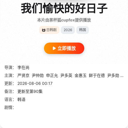
我们愉快的好日子
本片由茶杯狐cupfox提供播放
日韩剧
2026
韩国
立即播放
导演：
李在尚
主演：
严贤京
尹仲勋
申正允
尹多英
金惠玉
鲜于在德
尹多勋
文
更新：
2026-08-06 00:17
备注：
更新至第90集
语言：
韩语
剧情：