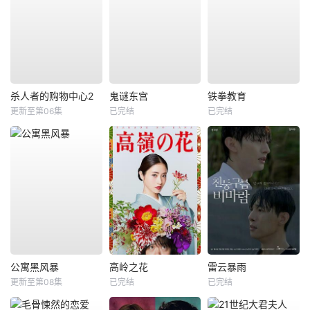
杀人者的购物中心2
鬼谜东宫
铁拳教育
更新至第06集
已完结
已完结
公寓黑风暴
高岭之花
雷云暴雨
更新至第08集
已完结
已完结