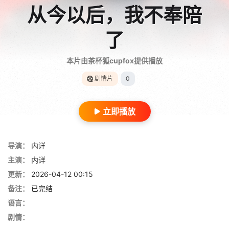
从今以后，我不奉陪
了
本片由茶杯狐cupfox提供播放
剧情片
0
立即播放
导演：
内详
主演：
内详
更新：
2026-04-12 00:15
备注：
已完结
语言：
剧情：