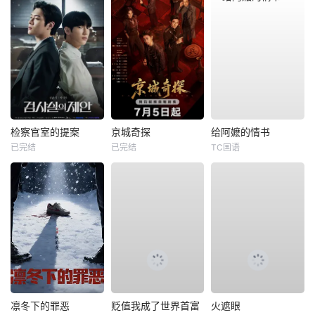
检察官室的提案
京城奇探
给阿嬷的情书
已完结
已完结
TC国语
凛冬下的罪恶
贬值我成了世界首富
火遮眼