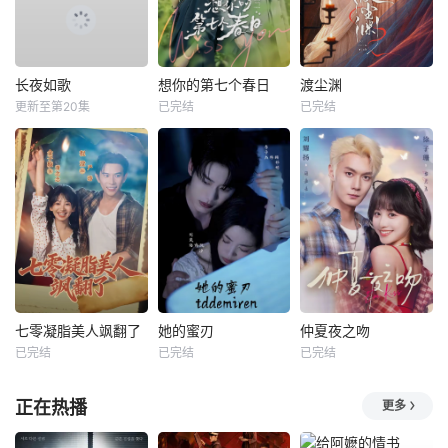
长夜如歌
想你的第七个春日
渡尘渊
更新至第20集
已完结
已完结
七零凝脂美人飒翻了
她的蜜刃
仲夏夜之吻
已完结
已完结
已完结
正在热播
更多