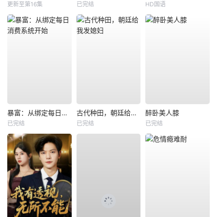
更新至第16集
已完结
HD国语
暴富：从绑定每日消费系统开始
古代种田，朝廷给我发媳妇
醉卧美人膝
已完结
已完结
已完结