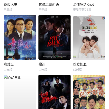
夜市人生
意难忘闽南语
爱情契约Knot
已完结
已完结
更新至第06集
意难忘
偿还
珍爱如血
已完结
已完结
已完结