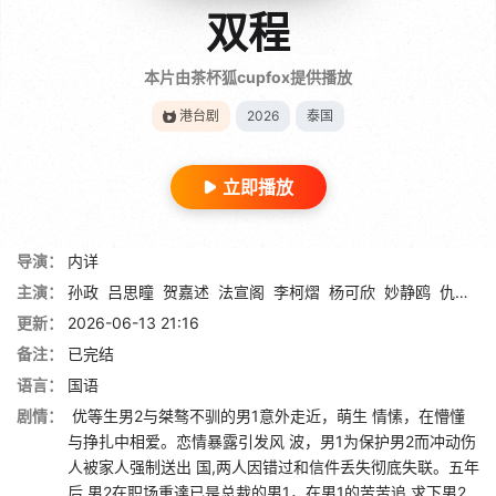
双程
本片由茶杯狐cupfox提供播放
港台剧
2026
泰国
立即播放
导演：
内详
主演：
孙政
吕思瞳
贺嘉述
法宣阁
李柯熠
杨可欣
妙静鸥
仇梓屹
更新：
2026-06-13 21:16
备注：
已完结
语言：
国语
剧情：
优等生男2与桀骜不驯的男1意外走近，萌生 情愫，在懵懂
与挣扎中相爱。恋情暴露引发风 波，男1为保护男2而冲动伤
人被家人强制送出 国,两人因错过和信件丢失彻底失联。五年
后 男2在职场重達已是总裁的男1，在男1的苦苦追 求下男2