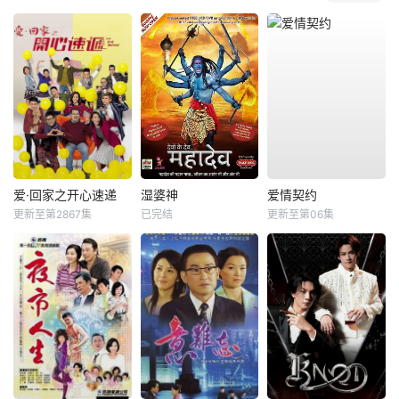
爱·回家之开心速递
湿婆神
爱情契约
更新至第2867集
已完结
更新至第06集