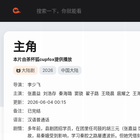
主角
本片由茶杯狐cupfox提供播放
大陆剧
2026
中国大陆
导演：
李少飞
主演：
张嘉益
刘浩存
秦海璐
窦骁
翟子路
王晓晨
扈耀之
王
更新：
2026-06-04 00:15
备注：
已完结
语言：
汉语普通话
剧情：
多年前，县剧团招学员，在团里任司鼓的胡三元（张嘉益 
故，易秦娥受到影响，学习秦腔之路屡遭波折。但她凭借刻