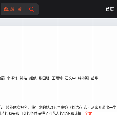
首页
搜一搜
海燕
李泽锋
孙浩
姬他
张国强
王丽坤
石文中
韩沛颖
苗阜
饰）替外甥女报名，将年少的她改名易秦娥（刘浩存 饰）从家乡带出来
苦的劲头和自身的条件获得了老艺人的赏识和热情...
全文