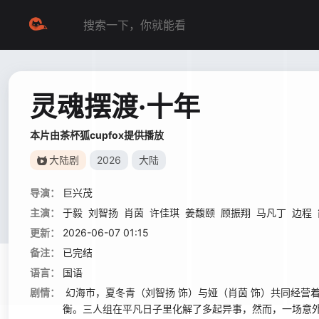
灵魂摆渡·十年
本片由茶杯狐cupfox提供播放
大陆剧
2026
大陆
导演：
巨兴茂
主演：
于毅
刘智扬
肖茵
许佳琪
姜馥颐
顾振翔
马凡丁
边程
更新：
2026-06-07 01:15
备注：
已完结
语言：
国语
剧情：
幻海市，夏冬青（刘智扬 饰）与娅（肖茵 饰）共同经营着
衡。三人组在平凡日子里化解了多起异事，然而，一场意外打