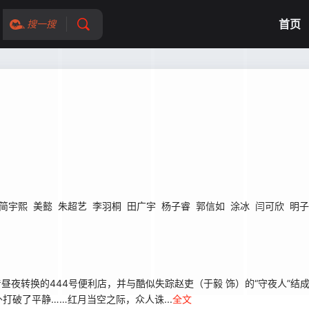
首页
搜一搜
简宇熙
美懿
朱超艺
李羽桐
田广宇
杨子睿
郭信如
涂冰
闫可欣
明子
昼夜转换的444号便利店，并与酷似失踪赵吏（于毅 饰）的“守夜人”结
破了平静……红月当空之际，众人诛...
全文