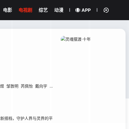
电影
电视剧
综艺
动漫
APP
煜
邹敦明
芮佩怡
戴向宇
王艺禅
韩潇珧
贝勒
杨志刚
孙雪宁
陈冠
成新搭档，守护人界与灵界的平