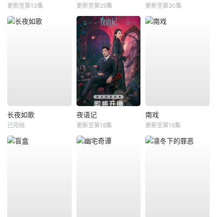
更新至第13集
更新至第29集
更新至第20集
长夜如歌
夜语记
南戏
已完结
更新至第18集
更新至第15集