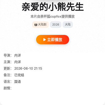
亲爱的小熊先生
本片由茶杯狐cupfox提供播放
大陆剧
2026
大陆
立即播放
导演：
内详
主演：
内详
更新：
2026-06-10 21:15
备注：
已完结
语言：
国语
剧情：