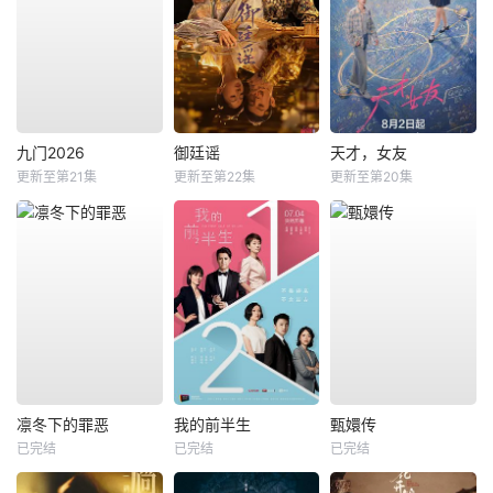
九门2026
御廷谣
天才，女友
更新至第21集
更新至第22集
更新至第20集
凛冬下的罪恶
我的前半生
甄嬛传
已完结
已完结
已完结