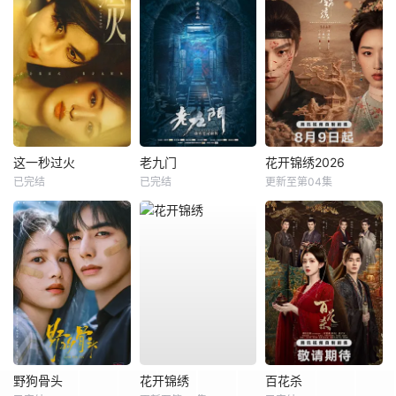
这一秒过火
老九门
花开锦绣2026
已完结
已完结
更新至第04集
野狗骨头
花开锦绣
百花杀