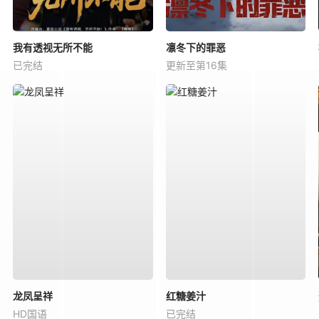
我有透视无所不能
凛冬下的罪恶
已完结
更新至第16集
龙凤呈祥
红糖姜汁
HD国语
已完结