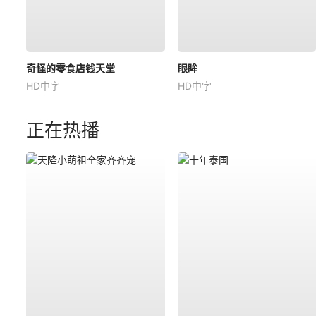
奇怪的零食店钱天堂
眼眸
HD中字
HD中字
正在热播