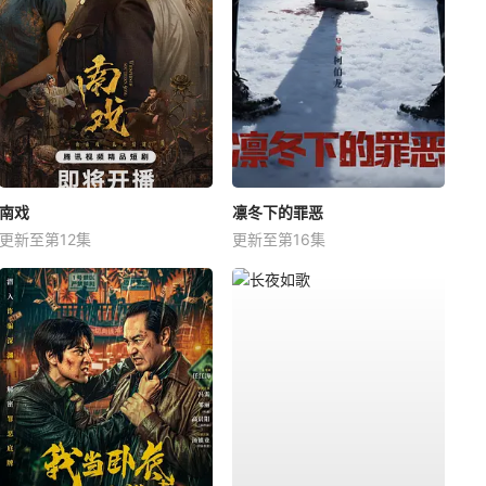
南戏
凛冬下的罪恶
更新至第12集
更新至第16集