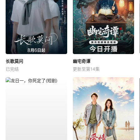
长歌莫问
幽宅奇谭
已完结
更新至第14集