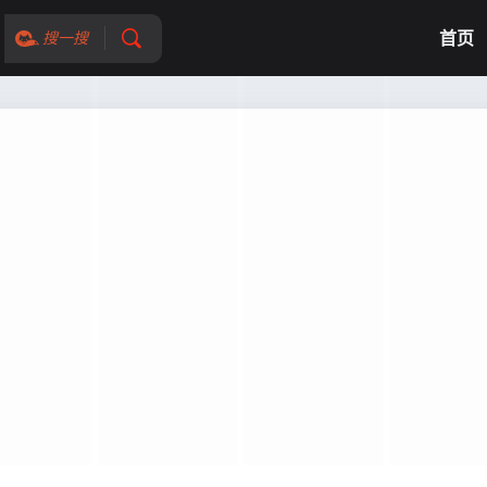
首页
搜一搜