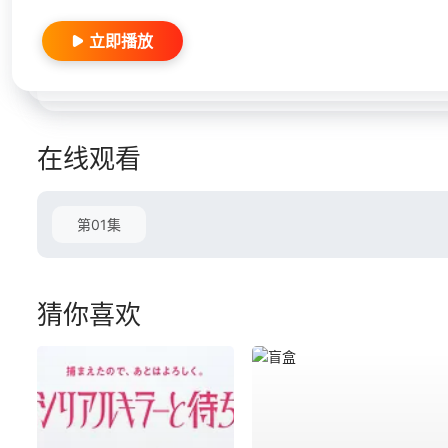
立即播放
在线观看
第01集
猜你喜欢