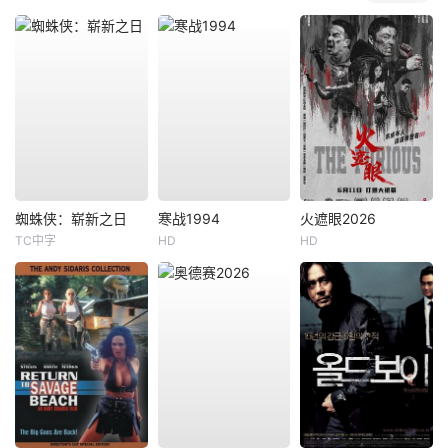
蜘蛛侠：崭新之日
寒战1994
火遮眼2026
TC中字
HD
HD