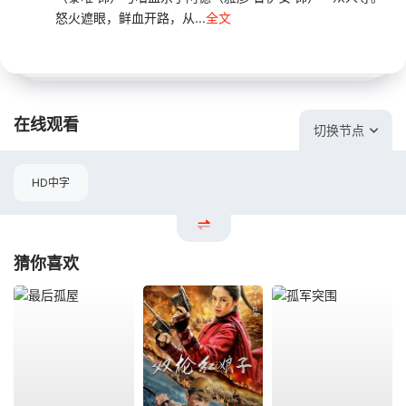
怒火遮眼，鲜血开路，从...
全文
在线观看
切换节点
HD中字
猜你喜欢