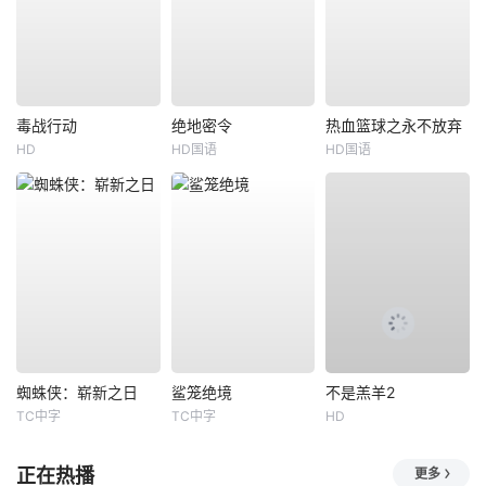
毒战行动
绝地密令
热血篮球之永不放弃
HD
HD国语
HD国语
蜘蛛侠：崭新之日
鲨笼绝境
不是羔羊2
TC中字
TC中字
HD
正在热播
更多