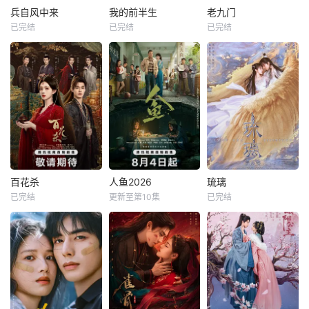
兵自风中来
我的前半生
老九门
已完结
已完结
已完结
百花杀
人鱼2026
琉璃
已完结
更新至第10集
已完结