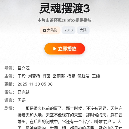
灵魂摆渡3
本片由茶杯狐cupfox提供播放
大陆剧
2016
大陆
立即播放
导演：
巨兴茂
主演：
于毅
刘智扬
肖茵
岳丽娜
杨昆
倪虹洁
王纯
更新：
2025-11-30 05:08
备注：
已完结
语言：
国语
剧情：
那是很久以前的事了。那个时候，还没有冥界，天柱连
接着天和大地，天空不像现在的天空，那时候的天，悬在云
端里。在后世的记载中，它还有一个名字，叫做“昆仑”。人
类，是神创造的，世间一切，都是神的子民。昆仑山的天女