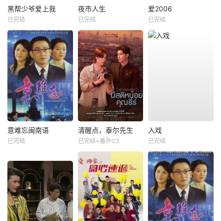
黑帮少爷爱上我
夜市人生
爱2006
已完结
已完结
已完结
意难忘闽南语
清醒点，泰尔先生
入戏
已完结
已完结+番外03
已完结