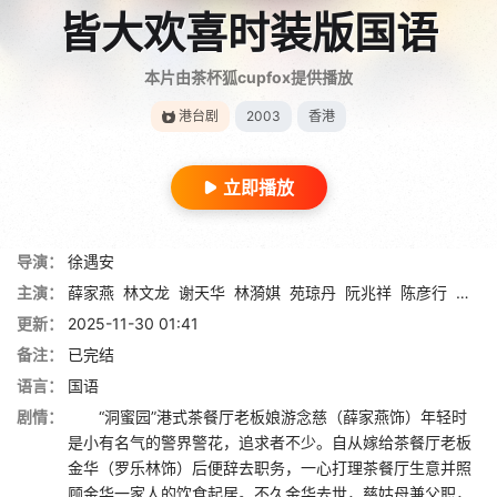
皆大欢喜时装版国语
本片由茶杯狐cupfox提供播放
港台剧
2003
香港
立即播放
导演：
徐遇安
主演：
薛家燕
林文龙
谢天华
林漪娸
苑琼丹
阮兆祥
陈彦行
赵学
更新：
2025-11-30 01:41
备注：
已完结
语言：
国语
剧情：
“洞蜜园”港式茶餐厅老板娘游念慈（薛家燕饰）年轻时
是小有名气的警界警花，追求者不少。自从嫁给茶餐厅老板
金华（罗乐林饰）后便辞去职务，一心打理茶餐厅生意并照
顾金华一家人的饮食起居。不久金华去世，慈姑母兼父职，