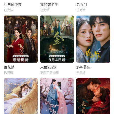
兵自风中来
我的前半生
老九门
已完结
已完结
已完结
百花杀
人鱼2026
野狗骨头
已完结
更新至第10集
已完结