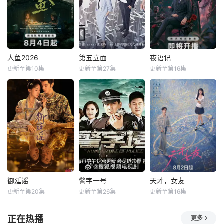
人鱼2026
第五立面
夜语记
更新至第10集
更新至第27集
更新至第16集
御廷谣
警字一号
天才，女友
更新至第20集
更新至第26集
更新至第16集
正在热播
更多