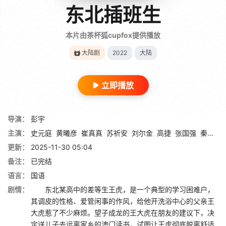
东北插班生
本片由茶杯狐cupfox提供播放
大陆剧
2022
大陆
立即播放
导演：
彭宇
主演：
史元庭
黄曦彦
崔真真
苏祈安
刘尔金
高捷
张国强
秦教授
更新：
2025-11-30 05:04
备注：
已完结
语言：
国语
剧情：
东北某⾼中的差等⽣王⻁，是⼀个典型的学习困难户，
其调⽪的性格、爱管闲事的作⻛，给他开洗浴中⼼的⽗亲王
⼤⻁惹了不少麻烦。望⼦成⻰的王⼤⻁在朋友的建议下，决
定送⼉⼦去远离家乡的澳门读书，试图让王⻁彻底脱离舒适