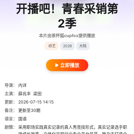
开播吧！青春采销第
2季
本片由茶杯狐cupfox提供播放
综艺
2026
大陆
立即播放
导演：
内详
主演：
薛兆丰
梁田
更新：
2026-07-15 14:15
备注：
更新至30期
语言：
国语
剧情：
采用职场实践真实记录的真人秀竞技形式，真实记录选手职
场成长故事，立体化呈现行业专业平台风范，致力于打造个